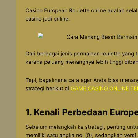
h
a
e
e
k
i
a
c
s
l
y
n
Casino European Roulette online adalah sela
t
e
s
e
p
e
casino judi online.
s
b
e
g
e
A
o
n
r
p
o
g
a
p
k
e
m
r
Dari berbagai jenis permainan roulette yang t
karena peluang menangnya lebih tinggi diban
Tapi, bagaimana cara agar Anda bisa menang
strategi berikut di
GAME CASINO ONLINE TE
1. Kenali Perbedaan Europ
Sebelum melangkah ke strategi, penting un
memiliki satu angka nol (0), sedangkan versi