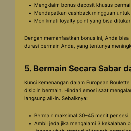
Mengklaim bonus deposit khusus permai
Mendapatkan cashback mingguan untuk k
Menikmati loyalty point yang bisa ditukar
Dengan memanfaatkan bonus ini, Anda bis
durasi bermain Anda, yang tentunya mening
5. Bermain Secara Sabar d
Kunci kemenangan dalam European Roulette b
disiplin bermain. Hindari emosi saat mengal
langsung all-in. Sebaiknya:
Bermain maksimal 30–45 menit per sesi
Ambil jeda jika mengalami 3 kekalahan 