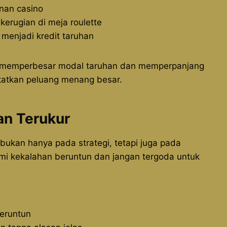
nan casino
erugian di meja roulette
 menjadi kredit taruhan
a memperbesar modal taruhan dan memperpanjang
katkan peluang menang besar.
an Terukur
ukan hanya pada strategi, tetapi juga pada
ami kekalahan beruntun dan jangan tergoda untuk
beruntun