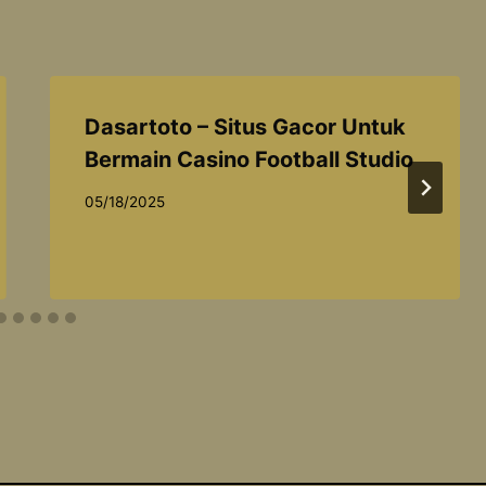
Dasartoto – Situs Gacor Untuk
Bermain Casino Football Studio
05/18/2025