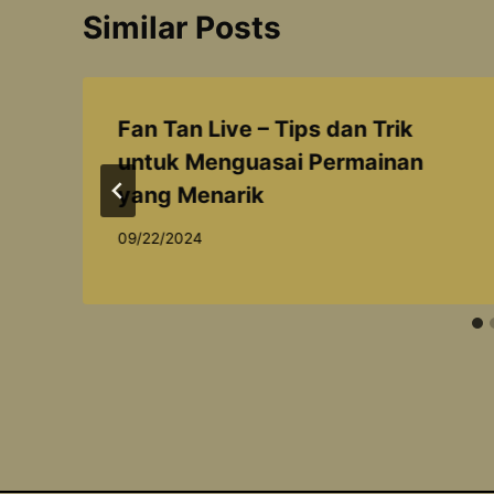
Similar Posts
Fan Tan Live – Tips dan Trik
untuk Menguasai Permainan
yang Menarik
09/22/2024