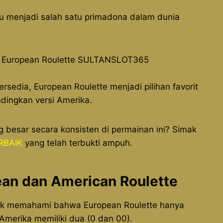
lu menjadi salah satu primadona dalam dunia
ersedia, European Roulette menjadi pilihan favorit
dingkan versi Amerika.
 besar secara konsisten di permainan ini? Simak
RBAIK
yang telah terbukti ampuh.
ean dan American Roulette
tuk memahami bahwa European Roulette hanya
 Amerika memiliki dua (0 dan 00).