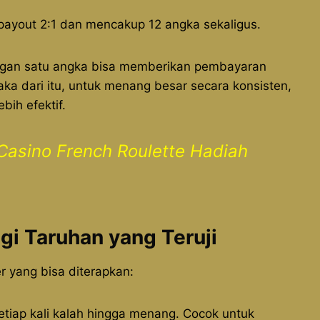
ayout 2:1 dan mencakup 12 angka sekaligus.
ngan satu angka bisa memberikan pembayaran
Maka dari itu, untuk menang besar secara konsisten,
bih efektif.
 Casino French Roulette Hadiah
gi Taruhan yang Teruji
r yang bisa diterapkan:
etiap kali kalah hingga menang. Cocok untuk