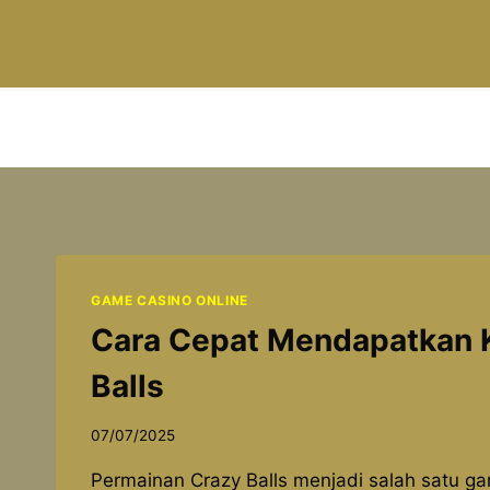
Skip
to
content
GAME CASINO ONLINE
Cara Cepat Mendapatkan 
Balls
07/07/2025
Permainan Crazy Balls menjadi salah satu 