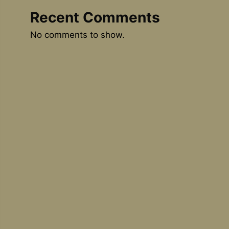
Recent Comments
No comments to show.