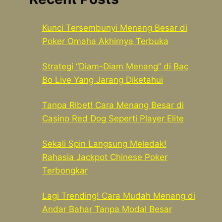
Kunci Tersembunyi Menang Besar di
Poker Omaha Akhirnya Terbuka
Strategi “Diam-Diam Menang” di Bac
Bo Live Yang Jarang Diketahui
Tanpa Ribet! Cara Menang Besar di
Casino Red Dog Seperti Player Elite
Sekali Spin Langsung Meledak!
Rahasia Jackpot Chinese Poker
Terbongkar
Lagi Trending! Cara Mudah Menang di
Andar Bahar Tanpa Modal Besar