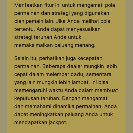
Manfaatkan fitur ini untuk mengamati pola
permainan dan strategi yang digunakan
oleh pemain lain. Jika Anda melihat pola
tertentu, Anda dapat menyesuaikan
strategi taruhan Anda untuk
memaksimalkan peluang menang.
Selain itu, perhatikan juga kecepatan
permainan. Beberapa dealer mungkin lebih
cepat dalam melempar dadu, sementara
yang lain mungkin lebih lambat. Ini bisa
memengaruhi waktu Anda dalam membuat
keputusan taruhan. Dengan mengamati
dan memahami dinamika permainan, Anda
dapat meningkatkan peluang Anda untuk
mendapatkan jackpot.