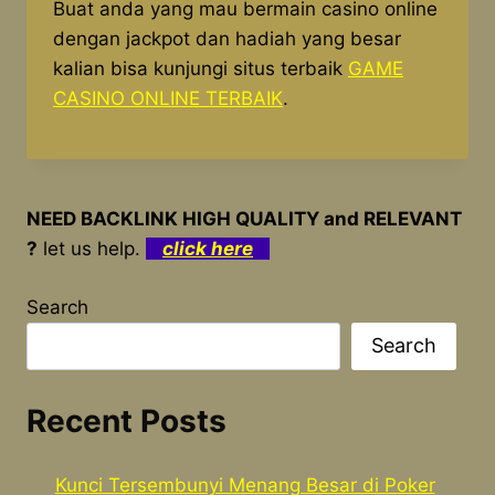
Buat anda yang mau bermain casino online
dengan jackpot dan hadiah yang besar
kalian bisa kunjungi situs terbaik
GAME
CASINO ONLINE TERBAIK
.
NEED BACKLINK HIGH QUALITY and RELEVANT
?
let us help.
click here
Search
Search
Recent Posts
Kunci Tersembunyi Menang Besar di Poker