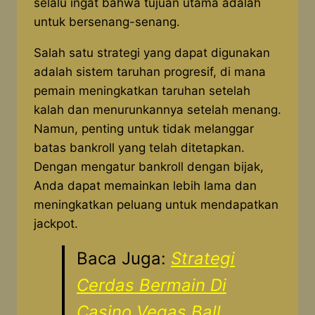
selalu ingat bahwa tujuan utama adalah
untuk bersenang-senang.
Salah satu strategi yang dapat digunakan
adalah sistem taruhan progresif, di mana
pemain meningkatkan taruhan setelah
kalah dan menurunkannya setelah menang.
Namun, penting untuk tidak melanggar
batas bankroll yang telah ditetapkan.
Dengan mengatur bankroll dengan bijak,
Anda dapat memainkan lebih lama dan
meningkatkan peluang untuk mendapatkan
jackpot.
Baca Juga:
Strategi
Cerdas Bermain Di
Casino Vegas Ball