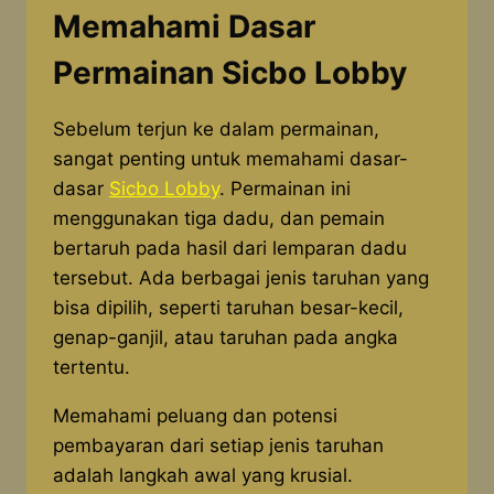
Memahami Dasar
Permainan Sicbo Lobby
Sebelum terjun ke dalam permainan,
sangat penting untuk memahami dasar-
dasar
Sicbo Lobby
. Permainan ini
menggunakan tiga dadu, dan pemain
bertaruh pada hasil dari lemparan dadu
tersebut. Ada berbagai jenis taruhan yang
bisa dipilih, seperti taruhan besar-kecil,
genap-ganjil, atau taruhan pada angka
tertentu.
Memahami peluang dan potensi
pembayaran dari setiap jenis taruhan
adalah langkah awal yang krusial.