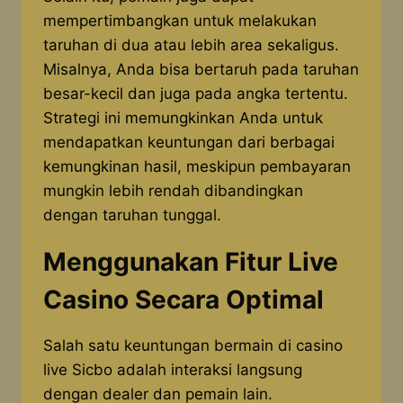
mempertimbangkan untuk melakukan
taruhan di dua atau lebih area sekaligus.
Misalnya, Anda bisa bertaruh pada taruhan
besar-kecil dan juga pada angka tertentu.
Strategi ini memungkinkan Anda untuk
mendapatkan keuntungan dari berbagai
kemungkinan hasil, meskipun pembayaran
mungkin lebih rendah dibandingkan
dengan taruhan tunggal.
Menggunakan Fitur Live
Casino Secara Optimal
Salah satu keuntungan bermain di casino
live Sicbo adalah interaksi langsung
dengan dealer dan pemain lain.