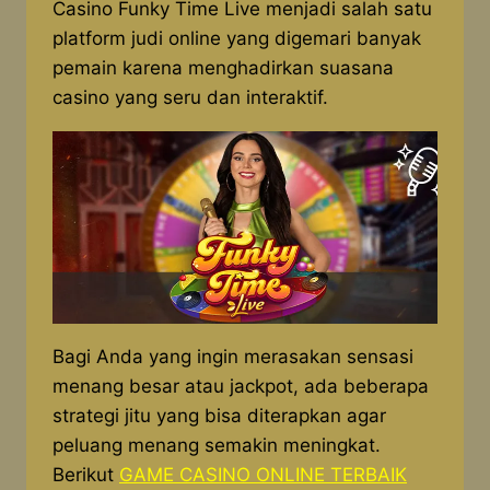
Casino Funky Time Live menjadi salah satu
platform judi online yang digemari banyak
pemain karena menghadirkan suasana
casino yang seru dan interaktif.
Bagi Anda yang ingin merasakan sensasi
menang besar atau jackpot, ada beberapa
strategi jitu yang bisa diterapkan agar
peluang menang semakin meningkat.
Berikut
GAME CASINO ONLINE TERBAIK