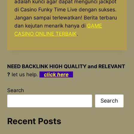
adalah kunci agar dapat mengunci jackpot
di Casino Funky Time Live dengan sukses.
Jangan sampai terlewatkan! Berita terbaru
dan kejutan menarik hanya di
GAME
CASINO ONLINE TERBAIK
.
NEED BACKLINK HIGH QUALITY and RELEVANT
?
let us help.
click here
Search
Search
Recent Posts