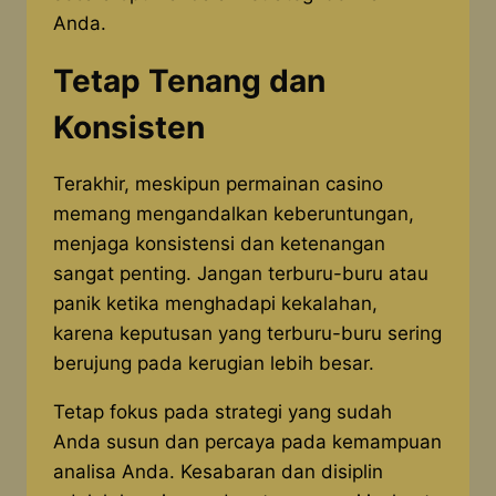
Anda.
Tetap Tenang dan
Konsisten
Terakhir, meskipun permainan casino
memang mengandalkan keberuntungan,
menjaga konsistensi dan ketenangan
sangat penting. Jangan terburu-buru atau
panik ketika menghadapi kekalahan,
karena keputusan yang terburu-buru sering
berujung pada kerugian lebih besar.
Tetap fokus pada strategi yang sudah
Anda susun dan percaya pada kemampuan
analisa Anda. Kesabaran dan disiplin