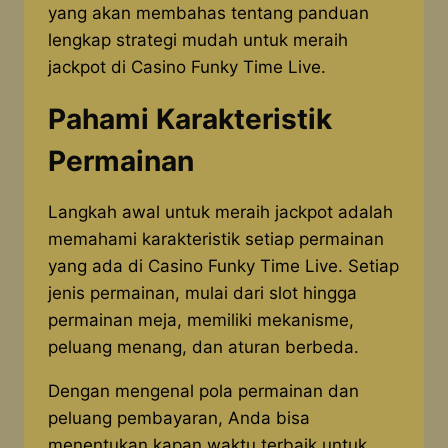
yang akan membahas tentang panduan
lengkap strategi mudah untuk meraih
jackpot di Casino Funky Time Live.
Pahami Karakteristik
Permainan
Langkah awal untuk meraih jackpot adalah
memahami karakteristik setiap permainan
yang ada di Casino Funky Time Live. Setiap
jenis permainan, mulai dari slot hingga
permainan meja, memiliki mekanisme,
peluang menang, dan aturan berbeda.
Dengan mengenal pola permainan dan
peluang pembayaran, Anda bisa
menentukan kapan waktu terbaik untuk