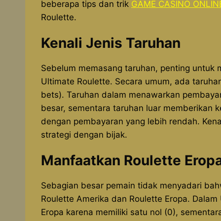
beberapa tips dan trik
GAME CASINO ONLIN
Roulette.
Kenali Jenis Taruhan
Sebelum memasang taruhan, penting untuk 
Ultimate Roulette. Secara umum, ada taruhan
bets). Taruhan dalam menawarkan pembayaran 
besar, sementara taruhan luar memberikan k
dengan pembayaran yang lebih rendah. Kenal
strategi dengan bijak.
Manfaatkan Roulette Erop
Sebagian besar pemain tidak menyadari bahw
Roulette Amerika dan Roulette Eropa. Dalam U
Eropa karena memiliki satu nol (0), sementar