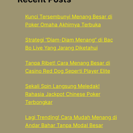
Kunci Tersembunyi Menang Besar di
Poker Omaha Akhirnya Terbuka
Strategi “Diam-Diam Menang” di Bac
Bo Live Yang Jarang Diketahui
Tanpa Ribet! Cara Menang Besar di
Casino Red Dog Seperti Player Elite
Sekali Spin Langsung Meledak!
Rahasia Jackpot Chinese Poker
Terbongkar
Lagi Trending! Cara Mudah Menang di
Andar Bahar Tanpa Modal Besar