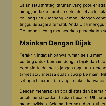
Salah satu strategi taruhan yang populer ada
menggandakan taruhan setelah setiap kekala
peluang untuk menang kembali dengan cepat, 
tinggi. Sebagai alternatif, Anda bisa menggun
D’Alembert, yang menawarkan pendekatan yan
Mainkan Dengan Bijak
Terakhir, ingatlah bahwa rumah selalu memili
penting untuk bermain dengan bijak dan tida
bermain Anda, serta jangan ragu untuk men
target atau merasa sudah cukup bermain. Ni
sebagai hiburan, dan jangan fokus hanya p
Dengan menerapkan tips di atas dan bermai
untuk mendapatkan hadiah besar di Ultimat
mengasyikkan. Selamat bermain dan ikuti t