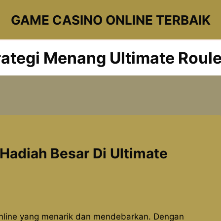
GAME CASINO ONLINE TERBAIK
rategi Menang Ultimate Roule
Hadiah Besar Di Ultimate
online yang menarik dan mendebarkan. Dengan