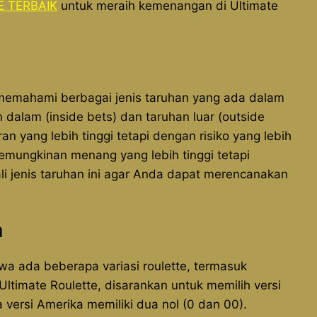
E TERBAIK
untuk meraih kemenangan di Ultimate
memahami berbagai jenis taruhan yang ada dalam
 dalam (inside bets) dan taruhan luar (outside
yang lebih tinggi tetapi dengan risiko yang lebih
emungkinan menang yang lebih tinggi tetapi
i jenis taruhan ini agar Anda dapat merencanakan
a
a ada beberapa variasi roulette, termasuk
ltimate Roulette, disarankan untuk memilih versi
a versi Amerika memiliki dua nol (0 dan 00).