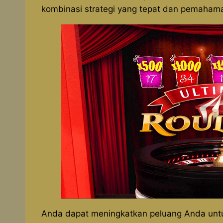
kombinasi strategi yang tepat dan pemaham
Anda dapat meningkatkan peluang Anda untu