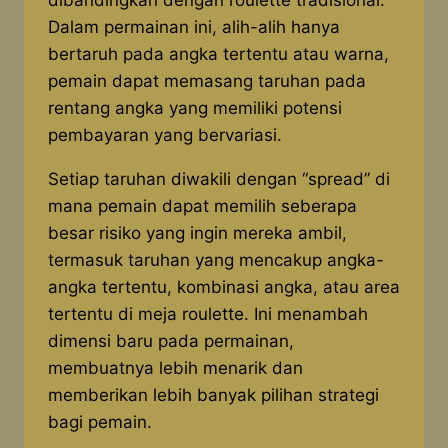
dibandingkan dengan roulette tradisional.
Dalam permainan ini, alih-alih hanya
bertaruh pada angka tertentu atau warna,
pemain dapat memasang taruhan pada
rentang angka yang memiliki potensi
pembayaran yang bervariasi.
Setiap taruhan diwakili dengan “spread” di
mana pemain dapat memilih seberapa
besar risiko yang ingin mereka ambil,
termasuk taruhan yang mencakup angka-
angka tertentu, kombinasi angka, atau area
tertentu di meja roulette. Ini menambah
dimensi baru pada permainan,
membuatnya lebih menarik dan
memberikan lebih banyak pilihan strategi
bagi pemain.