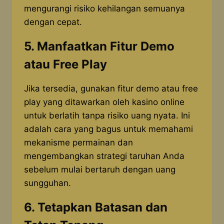
mengurangi risiko kehilangan semuanya
dengan cepat.
5.
Manfaatkan Fitur Demo
atau Free Play
Jika tersedia, gunakan fitur demo atau free
play yang ditawarkan oleh kasino online
untuk berlatih tanpa risiko uang nyata. Ini
adalah cara yang bagus untuk memahami
mekanisme permainan dan
mengembangkan strategi taruhan Anda
sebelum mulai bertaruh dengan uang
sungguhan.
6.
Tetapkan Batasan dan