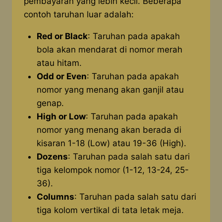
pembayaran yang lebih kecil. Beberapa
contoh taruhan luar adalah:
Red or Black
: Taruhan pada apakah
bola akan mendarat di nomor merah
atau hitam.
Odd or Even
: Taruhan pada apakah
nomor yang menang akan ganjil atau
genap.
High or Low
: Taruhan pada apakah
nomor yang menang akan berada di
kisaran 1-18 (Low) atau 19-36 (High).
Dozens
: Taruhan pada salah satu dari
tiga kelompok nomor (1-12, 13-24, 25-
36).
Columns
: Taruhan pada salah satu dari
tiga kolom vertikal di tata letak meja.