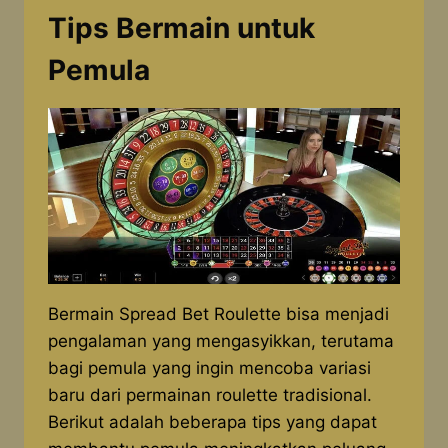
Tips Bermain untuk
Pemula
Bermain Spread Bet Roulette bisa menjadi
pengalaman yang mengasyikkan, terutama
bagi pemula yang ingin mencoba variasi
baru dari permainan roulette tradisional.
Berikut adalah beberapa tips yang dapat