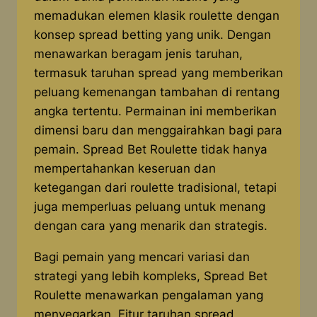
memadukan elemen klasik roulette dengan
konsep spread betting yang unik. Dengan
menawarkan beragam jenis taruhan,
termasuk taruhan spread yang memberikan
peluang kemenangan tambahan di rentang
angka tertentu. Permainan ini memberikan
dimensi baru dan menggairahkan bagi para
pemain. Spread Bet Roulette tidak hanya
mempertahankan keseruan dan
ketegangan dari roulette tradisional, tetapi
juga memperluas peluang untuk menang
dengan cara yang menarik dan strategis.
Bagi pemain yang mencari variasi dan
strategi yang lebih kompleks, Spread Bet
Roulette menawarkan pengalaman yang
menyegarkan. Fitur taruhan spread