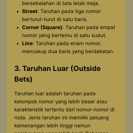
bersebelahan di tata letak meja.
Street
: Taruhan pada tiga nomor
berturut-turut di satu baris.
Corner (Square)
: Taruhan pada empat
nomor yang bertemu di satu sudut.
Line
: Taruhan pada enam nomor,
mencakup dua baris yang berdekatan.
3.
Taruhan Luar (Outside
Bets)
Taruhan luar adalah taruhan pada
kelompok nomor yang lebih besar atau
karakteristik tertentu dari nomor-nomor di
roda. Jenis taruhan ini memiliki peluang
kemenangan lebih tinggi namun